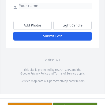
Add Photos
Light Candle
Submit Post
Visits: 321
This site is protected by reCAPTCHA and the
Google
Privacy Policy
and
Terms of Service
apply.
Service map data ©
OpenStreetMap
contributors